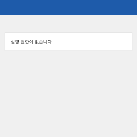
메
인
실행 권한이 없습니다.
콘
텐
츠
로
건
너
뛰
기