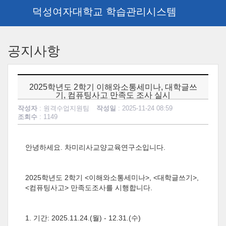
덕성여자대학교 학습관리시스템
메
인
공지사항
콘
텐
츠
로
2025학년도 2학기 이해와소통세미나, 대학글쓰
건
기, 컴퓨팅사고 만족도 조사 실시
너
작성자
: 원격수업지원팀
작성일
: 2025-11-24 08:59
뛰
조회수
: 1149
기
안녕하세요
.
차미리사교양교육연구소입니다
.
2025
학년도
2
학기
<
이해와소통세미나
>, <
대학글쓰기
>,
<
컴퓨팅사고
>
만족도조사를 시행합니다
.
1.
기간
: 2025.11.24.(
월
) - 12.31.(
수
)