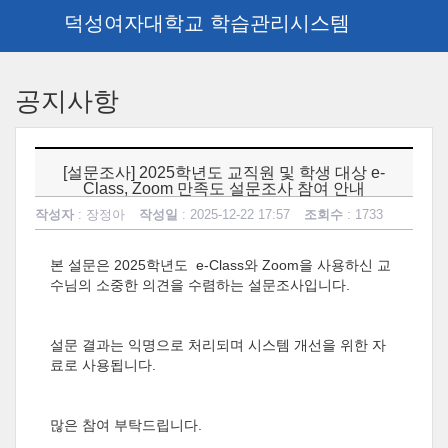
덕성여자대학교 학습관리시스템
메
인
공지사항
콘
텐
츠
로
[설문조사] 2025학년도 교직원 및 학생 대상 e-
건
Class, Zoom 만족도 설문조사 참여 안내
너
작성자
: 장정아
작성일
: 2025-12-22 17:57
조회수
: 1733
뛰
기
본 설문은 2025학년도 e-Class와 Zoom을 사용하신 교
수님의 소중한 의견을 수렴하는 설문조사입니다.
설문 결과는 익명으로 처리되며 시스템 개선을 위한 자
료로 사용됩니다.
많은 참여 부탁드립니다.