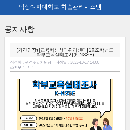
덕성여자대학교 학습관리시스템
메
인
공지사항
콘
텐
츠
로
(기간연장) [교육혁신성과관리센터] 2022학년도
건
학부교육실태조사(K-NSSE)
너
작성자
: 원격수업지원팀
작성일
: 2022-10-17 14:00
뛰
조회수
: 1317
기