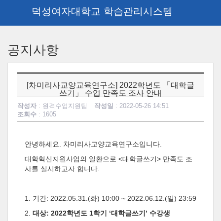
덕성여자대학교 학습관리시스템
메
인
공지사항
콘
텐
츠
로
[차미리사교양교육연구소] 2022학년도 「대학글
건
쓰기」 수업 만족도 조사 안내
너
작성자
: 원격수업지원팀
작성일
: 2022-05-26 14:51
뛰
조회수
: 1605
기
안녕하세요
.
차미리사교양교육연구소입니다
.
대학혁신지원사업의 일환으로
<
대학글쓰기
>
만족도 조
사를 실시하고자 합니다
.
1.
기간
: 2022.05.31.(
화
) 10:00 ~ 2022.06.12.(
일
) 23:59
2.
대상
: 2022
학년도
1
학기
‘
대학글쓰기
’
수강생