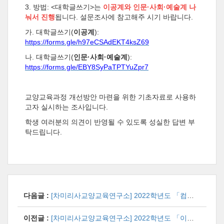
3.
방법
: <
대학글쓰기
>
는
이공계와 인문
·
사회
·
예술계 나
눠서 진행
됩니다
.
설문조사에 참고해주 시기 바랍니다
.
가
.
대학글쓰기
(
이공계
):
https://forms.gle/h97eCSAdEKT4ksZ69
나
.
대학글쓰기
(
인문
·
사회
·
예술계
):
https://forms.gle/EBY8SyPaTPTYuZpr7
교양교육과정 개선방안 마련을 위한 기초자료로 사용하
고자 실시하는 조사입니다
.
학생 여러분의 의견이 반영될 수 있도록 성실한 답변 부
탁드립니다
.
다음글 :
[차미리사교양교육연구소] 2022학년도 「컴퓨팅사고」 수업 만족도 조사 안내
이전글 :
[차미리사교양교육연구소] 2022학년도 「이해와소통세미나」 수업 만족도 조사 안내