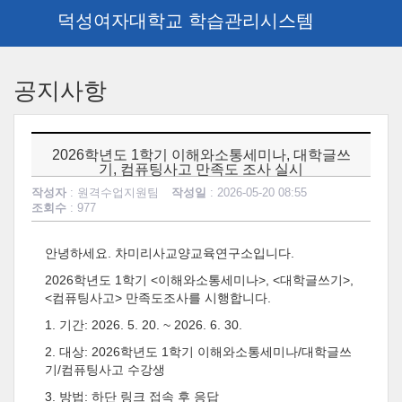
덕성여자대학교 학습관리시스템
메
인
공지사항
콘
텐
츠
로
2026학년도 1학기 이해와소통세미나, 대학글쓰
건
기, 컴퓨팅사고 만족도 조사 실시
너
작성자
: 원격수업지원팀
작성일
: 2026-05-20 08:55
뛰
조회수
: 977
기
안녕하세요. 차미리사교양교육연구소입니다.
2026학년도 1학기 <이해와소통세미나>, <대학글쓰기>,
<컴퓨팅사고> 만족도조사를 시행합니다.
1. 기간: 2026. 5. 20. ~ 2026. 6. 30.
2. 대상: 2026학년도 1학기 이해와소통세미나/대학글쓰
기/컴퓨팅사고 수강생
3. 방법: 하단 링크 접속 후 응답