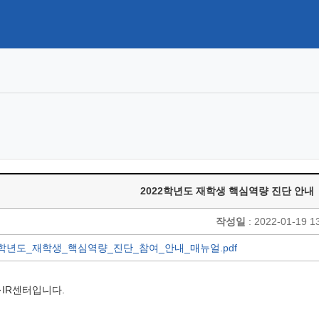
2022학년도 재학생 핵심역량 진단 안내
작성일
: 2022-01-19 1
22학년도_재학생_핵심역량_진단_참여_안내_매뉴얼.pdf
·IR
센터입니다
.