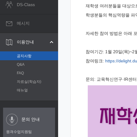
DS-Class
재학생 여러분들을 대상으
학생분들의 핵심역량을 파악
메시지
자세한 참여 방법은 아래 
이용안내
참여기간
: 1
월
20
일
(
목
)~2
공지사항
참여링크
:
https://delight.d
Q&A
FAQ
문의
:
교육혁신연구
·IR
센터
자료실(학습자)
매뉴얼
문의 안내
원격수업지원팀