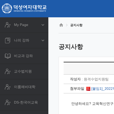
CyberCampus
메
인
콘
텐
츠
My Page
공지사항
로
건
너
나의 강좌
뛰
공지사항
기
비교과 강좌
교수법지원
작성자
: 원격수업지원팀
이룸예비대학
첨부파일
[붙임1]_20
DS-한국어교육
안녕하세요
?
교육혁신연구