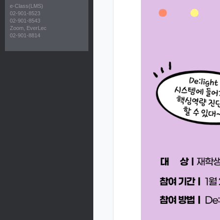
e-Class(LMS)
02-901-8523
02-901-8543
Zoom, EverLec
02-901-8814