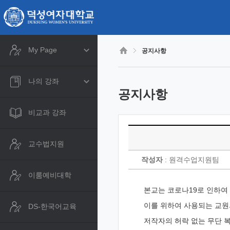
CyberCampus
메
인
콘
텐
츠
My Page
공지사항
로
건
너
나의 강좌
뛰
공지사항
기
비교과 강좌
교수법지원
작성자
: 원격수업지원팀
이룸예비대학
본교는 코로나19로 인하여 
이를 위하여 사용되는 교원
DS-한국어교육
저작자의 허락 없는 무단 