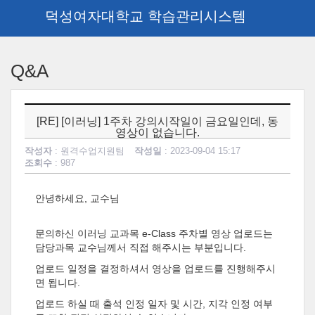
덕성여자대학교 학습관리시스템
메
인
Q&A
콘
텐
츠
로
[RE] [이러닝] 1주차 강의시작일이 금요일인데, 동
건
영상이 없습니다.
너
작성자
: 원격수업지원팀
작성일
: 2023-09-04 15:17
뛰
조회수
: 987
기
안녕하세요, 교수님
문의하신 이러닝 교과목 e-Class 주차별 영상 업로드는
담당과목 교수님께서 직접 해주시는 부분입니다.
업로드 일정을 결정하셔서 영상을 업로드를 진행해주시
면 됩니다.
업로드 하실 때 출석 인정 일자 및 시간, 지각 인정 여부