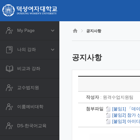
CyberCampus
메
인
콘
텐
츠
My Page
공지사항
로
건
너
나의 강좌
뛰
공지사항
기
비교과 강좌
교수법지원
작성자
: 원격수업지원팀
이룸예비대학
첨부파일
[붙임1] 「데
[붙임2] 참가 
[붙임3] 아이
DS-한국어교육