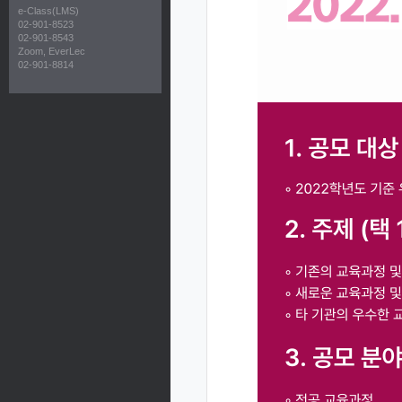
e-Class(LMS)
02-901-8523
02-901-8543
Zoom, EverLec
02-901-8814