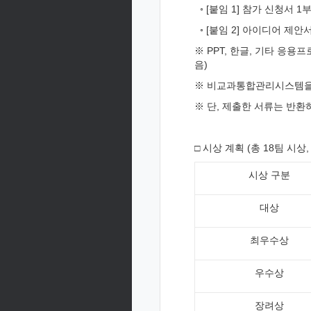
◦ [붙임 1] 참가 신청서 1
◦ [붙임 2] 아이디어 제안
※ PPT, 한글, 기타 응용
음)
※ 비교과통합관리시스템을 통해
※ 단, 제출한 서류는 반환
□ 시상 계획 (총 18팀 시상,
시상 구분
대상
최우수상
우수상
장려상