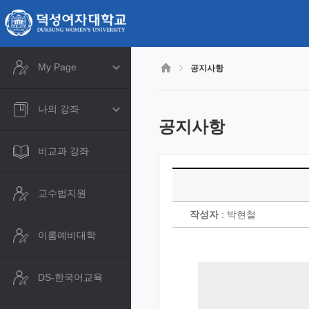
CyberCampus
메
인
콘
텐
츠
My Page
공지사항
로
건
너
나의 강좌
뛰
공지사항
기
비교과 강좌
교수법지원
작성자
: 박현철
이룸예비대학
DS-한국어교육