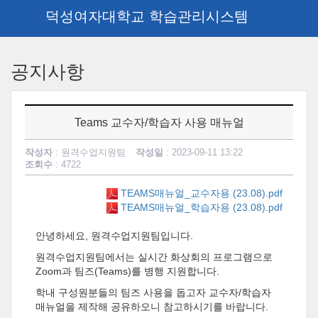
덕성여자대학교 학습관리시스템
메
인
공지사항
콘
텐
츠
로
Teams 교수자/학습자 사용 매뉴얼
건
너
작성자
: 원격수업지원팀
작성일
: 2023-09-11 13:22
뛰
조회수
: 4722
기
TEAMS매뉴얼_교수자용 (23.08).pdf
TEAMS매뉴얼_학습자용 (23.08).pdf
안녕하세요, 원격수업지원팀입니다.
원격수업지원팀에서는 실시간 화상회의 프로그램으로
Zoom과 팀즈(Teams)를 병행 지원합니다.
학내 구성원분들의 팀즈 사용을 돕고자 교수자/학습자
매뉴얼을 제작해 공유하오니 참고하시기를 바랍니다.