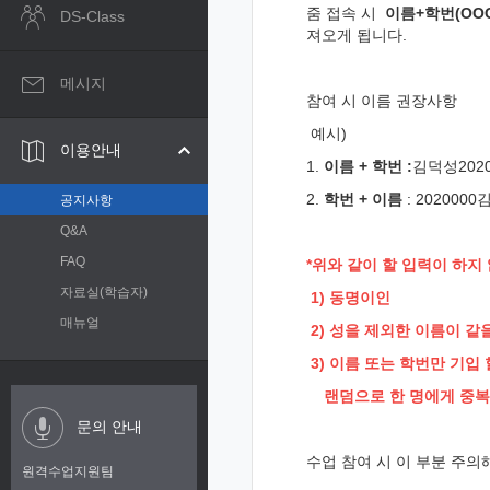
줌 접속 시
이름
+
학번
(
OOO
DS-Class
져오게 됩니다
.
메시지
참여 시 이름 권장사항
예시
)
이용안내
1.
이름
+
학번
:
김덕성
202
2.
학번 + 이름
: 202000
공지사항
Q&A
FAQ
*위와
같이 할 입력이 하지 
자료실(학습자)
1) 동명이인
매뉴얼
2) 성을 제외한 이름이 같
3) 이름 또는 학번만 기입
랜덤으로 한 명에게 중복
문의 안내
수업 참여 시 이 부분 주
원격수업지원팀