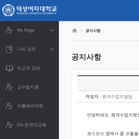
CyberCampus
메
인
콘
텐
츠
My Page
공지사항
로
건
너
나의 강좌
뛰
공지사항
기
비교과 강좌
교수법지원
작성자
: 원격수업지원팀
이룸예비대학
안녕하세요
.
원격수업지원
DS-한국어교육
코스모스 앱에서 줌 모듈을