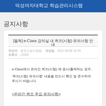
덕성여자대학교 학습관리시스템
메
인
공지사항
콘
텐
츠
로
[필독] e-Class 강의실 내 퀴즈(시험) 유의사항 안
건
내
너
작성자
: 원격수업지원팀
작성일
: 2021-04-06 16:55
뛰
조회수
: 13283
기
e-Class에서 온라인 퀴즈(시험) 에 응시/출제하는 경우,
‘퀴즈(시험) 유의사항' 내용을 반드시 확인 및 준수하여
주시기 바랍니다.
<온라인 퀴즈 주요 유의사항>