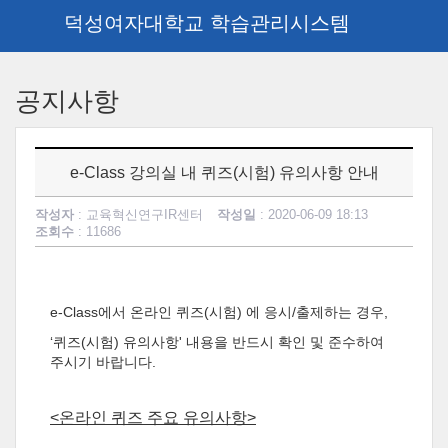
덕성여자대학교 학습관리시스템
메
인
공지사항
콘
텐
츠
로
e-Class 강의실 내 퀴즈(시험) 유의사항 안내
건
너
작성자
: 교육혁신연구IR센터
작성일
: 2020-06-09 18:13
뛰
조회수
: 11686
기
e-Class에서 온라인 퀴즈(시험) 에 응시/출제하는 경우,
‘퀴즈(시험) 유의사항' 내용을 반드시 확인 및 준수하여
주시기 바랍니다.
<온라인 퀴즈 주요 유의사항>