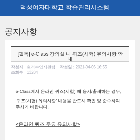
덕성여자대학교 학습관리시스템
메
인
공지사항
콘
텐
츠
로
[필독] e-Class 강의실 내 퀴즈(시험) 유의사항 안
건
내
너
작성자
: 원격수업지원팀
작성일
: 2021-04-06 16:55
뛰
조회수
: 13284
기
e-Class에서 온라인 퀴즈(시험) 에 응시/출제하는 경우,
‘퀴즈(시험) 유의사항' 내용을 반드시 확인 및 준수하여
주시기 바랍니다.
<온라인 퀴즈 주요 유의사항>