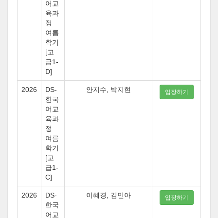
어교
육과
정
여름
학기
[고
급1-
D]
2026
DS-
안지수, 박지현
입장하기
한국
어교
육과
정
여름
학기
[고
급1-
C]
2026
DS-
이혜경, 김민아
입장하기
한국
어교