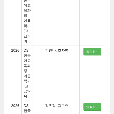
한국
어교
육과
정
여름
학기
[고
급2-
B]
2026
DS-
김안나, 조자영
입장하기
한국
어교
육과
정
여름
학기
[고
급2-
A]
2026
DS-
김유정, 김도연
입장하기
한국