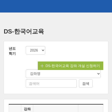
메
인
DS-한국어교육
콘
텐
츠
년도
로
학기
건
너
뛰
DS-한국어교육 강좌 개설 신청하기
기
강좌