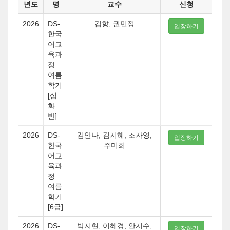
년도
명
교수
신청
2026
DS-
김향, 권민정
입장하기
한국
어교
육과
정
여름
학기
[심
화
반]
2026
DS-
김안나, 김지혜, 조자영,
입장하기
한국
주미희
어교
육과
정
여름
학기
[6급]
2026
DS-
박지현, 이혜경, 안지수,
입장하기