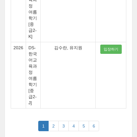
정
여름
학기
[중
급2-
K]
2026
DS-
김수란, 유지원
입장하기
한국
어교
육과
정
여름
학기
[중
급2-
J]
1
2
3
4
5
6