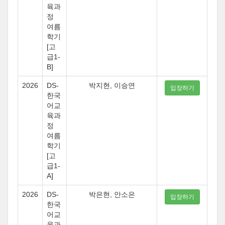
육과
정
여름
학기
[고
급1-
B]
2026
DS-
박지현, 이승연
입장하기
한국
어교
육과
정
여름
학기
[고
급1-
A]
2026
DS-
박은현, 안소은
입장하기
한국
어교
육과