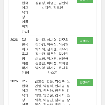
한국
김유정, 이승연, 김민아,
어교
박지현, 김도연
육과
정
여름
학기
[5급]
2026
DS-
황순평, 이재영, 김주희,
입장하기
한국
김하영, 이해심, 이상현,
어교
박지혜, 선지원, 이유리,
육과
김수란, 박은현, 최예린,
정
최보금, 이채경, 최윤규,
여름
김종섭, 이미성, 박예솔,
학기
박자영, 허지이, 유지원,
[4급]
안소은
2026
DS-
김효정, 한송, 최진수, 오
입장하기
한국
민영, 박성희, 민시영, 성
어교
유경, 안서하, 한인경, 김
육과
혜연, 양경진, 김서지, 조
정
재옥, 이경진, 심채영, 장
여름
명수, 김소라, 윤민수, 나