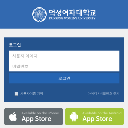
COURSEMOS
메
인
콘
텐
츠
로
건
너
로그인
뛰
기
사용자이름 기억
아이디 / 비밀번호 찾기