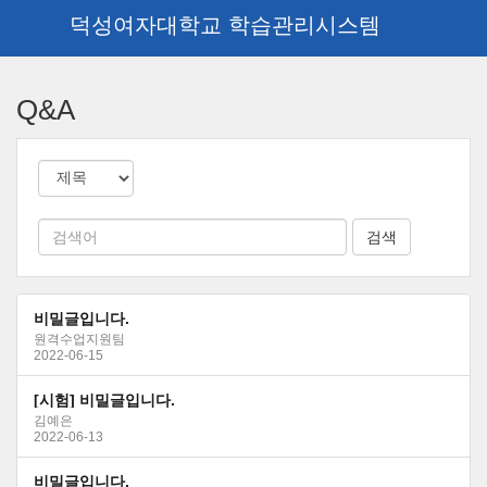
덕성여자대학교 학습관리시스템
메
인
Q&A
콘
텐
츠
로
건
너
뛰
기
비밀글입니다.
원격수업지원팀
2022-06-15
[시험] 비밀글입니다.
김예은
2022-06-13
비밀글입니다.