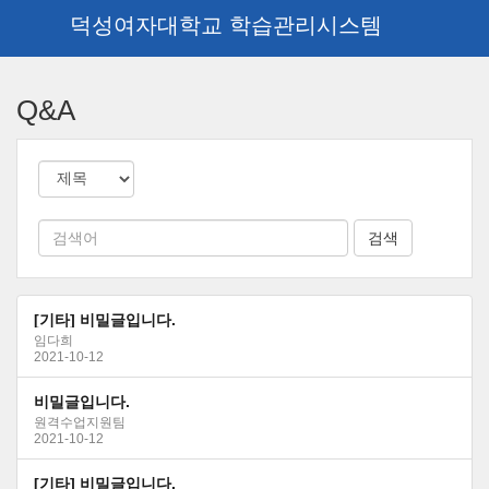
덕성여자대학교 학습관리시스템
메
인
Q&A
콘
텐
츠
로
건
너
뛰
기
[기타] 비밀글입니다.
임다희
2021-10-12
비밀글입니다.
원격수업지원팀
2021-10-12
[기타] 비밀글입니다.