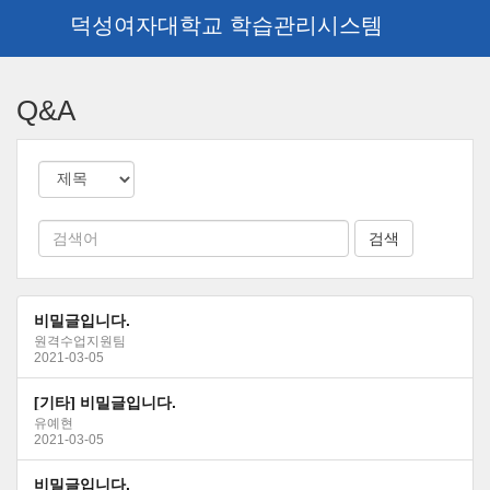
덕성여자대학교 학습관리시스템
메
인
Q&A
콘
텐
츠
로
건
너
뛰
기
비밀글입니다.
원격수업지원팀
2021-03-05
[기타] 비밀글입니다.
유예현
2021-03-05
비밀글입니다.