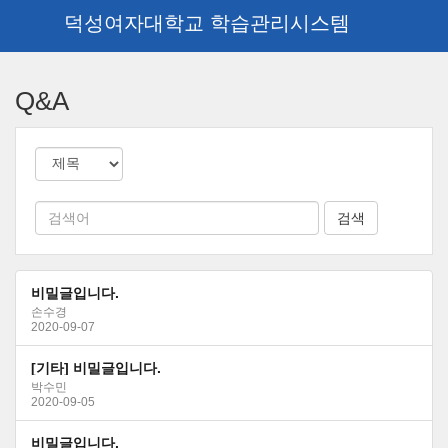
덕성여자대학교 학습관리시스템
메
인
Q&A
콘
텐
츠
로
건
너
뛰
기
비밀글입니다.
손수경
2020-09-07
[기타] 비밀글입니다.
박수민
2020-09-05
비밀글입니다.