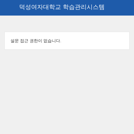
덕성여자대학교 학습관리시스템
메
인
설문 접근 권한이 없습니다.
콘
텐
츠
로
건
너
뛰
기